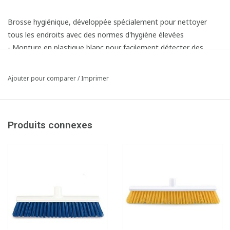
Brosse hygiénique, développée spécialement pour nettoyer
tous les endroits avec des normes d'hygiène élevées
- Monture en plastique blanc pour facilement détecter des
impuretés
- Avec fixe-manche pratique
Ajouter pour comparer
/
Imprimer
- Fibres en polyester dures PBT 1,00 mm
- Résistante aux temperatures de -20 °C jusqu'à 100°C
- Stérilisable par autoclavage
Produits connexes