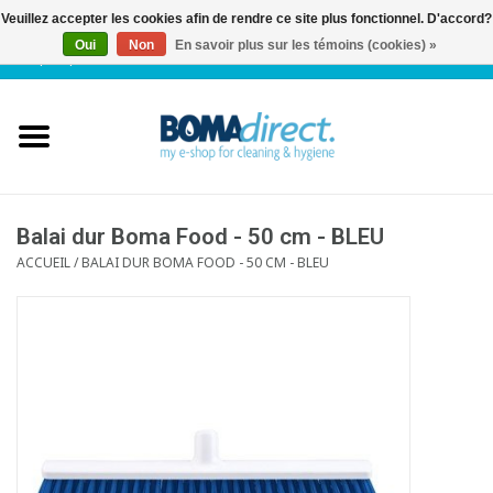
Veuillez accepter les cookies afin de rendre ce site plus fonctionnel. D'accord?
Oui
Non
En savoir plus sur les témoins (cookies) »
NL
|
FR
|
0 Articles
Accueil
Catalogue
Service client
Balai dur Boma Food - 50 cm - BLEU
ACCUEIL
/
BALAI DUR BOMA FOOD - 50 CM - BLEU
Blog