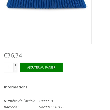
€36,34
+
AJOUTER AU PANIER
-
Informations
Numéro de l'article:
199005B
barcode:
5420015510175