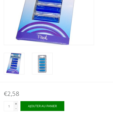
€2,58
+
AJOUTER AU PANIER
-