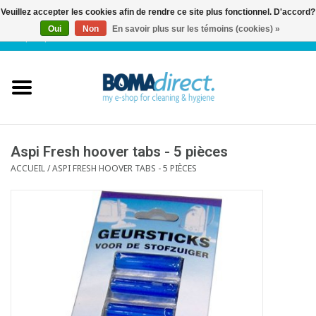
Veuillez accepter les cookies afin de rendre ce site plus fonctionnel. D'accord?
Oui
Non
En savoir plus sur les témoins (cookies) »
NL
|
FR
|
0 Articles
Accueil
Catalogue
Service client
Aspi Fresh hoover tabs - 5 pièces
ACCUEIL
/
ASPI FRESH HOOVER TABS - 5 PIÈCES
Blog