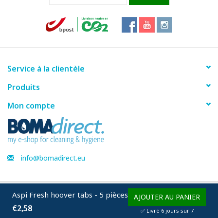
Service à la clientèle
Produits
Mon compte
info@bomadirect.eu
Aspi Fresh hoover tabs - 5 pièces
© Copyright 2026 BOMAdirect - Powered by
Lightspeed
AJOUTER AU PANIER
€2,58
✅ Livré 6 jours sur 7