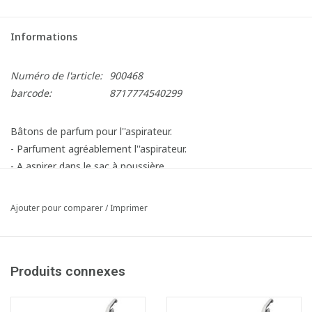
Informations
Numéro de l'article:
900468
barcode:
8717774540299
Bâtons de parfum pour l''aspirateur.
- Parfument agréablement l''aspirateur.
- A aspirer dans le sac à poussière.
Mode d'emploi:
Placez un bâtonnet de parfum dans le sac ou le bac de
Ajouter pour comparer
/
Imprimer
l''aspirateur avant de commencer à passer l''aspirateur. Au fur et
à mesure que l''aspirateur fait son travail, les huiles parfumées
sont progressivement libérées, diffusant une merveilleuse
Produits connexes
odeur dans toute la maison.