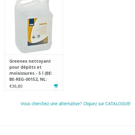
Fiche produit
Greenex nettoyant
pour dépôts et
moisissures - 5 l (BE:
BE-REG-00152, NL:
14485N, FR: 42594, LUX:
€36,80
137/15/L) (Lot:
2024118746)
Vous cherchez une alternative? Cliquez sur CATALOGUE!