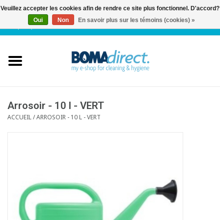
Veuillez accepter les cookies afin de rendre ce site plus fonctionnel. D'accord?
Oui
Non
En savoir plus sur les témoins (cookies) »
NL
|
FR
|
0 Articles
Accueil
Catalogue
Service client
Arrosoir - 10 l - VERT
ACCUEIL
/
ARROSOIR - 10 L - VERT
Blog