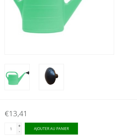
€13,41
+
AJOUTER AU PANIER
-