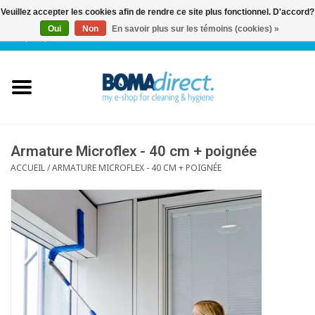
Veuillez accepter les cookies afin de rendre ce site plus fonctionnel. D'accord?
Oui
Non
En savoir plus sur les témoins (cookies) »
NL
|
FR
|
0 Articles
Accueil
Catalogue
Service client
Armature Microflex - 40 cm + poignée
ACCUEIL
/
ARMATURE MICROFLEX - 40 CM + POIGNÉE
Blog