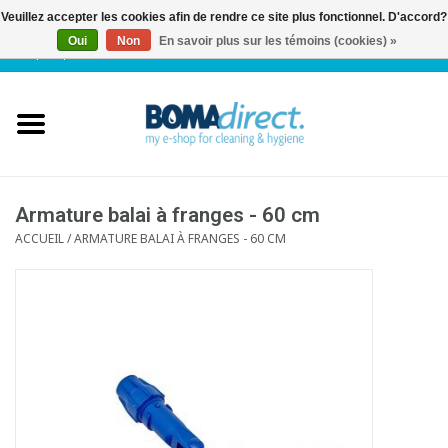
Veuillez accepter les cookies afin de rendre ce site plus fonctionnel. D'accord?
Oui
Non
En savoir plus sur les témoins (cookies) »
NL
|
FR
|
0 Articles
Accueil
Catalogue
Service client
Armature balai à franges - 60 cm
ACCUEIL
/
ARMATURE BALAI À FRANGES - 60 CM
Blog