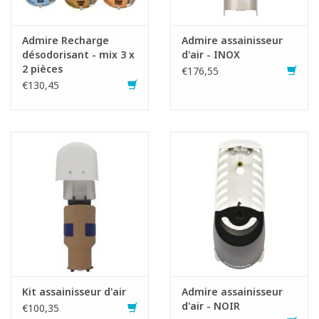
H317: Peut provoquer une allergie cutanée.
Admire Recharge
Admire assainisseur
H319: Provoque une sévère irritation des yeux.
désodorisant - mix 3 x
d'air - INOX
2 pièces
€176,55
€130,45
Kit assainisseur d'air
Admire assainisseur
d'air - NOIR
€100,35