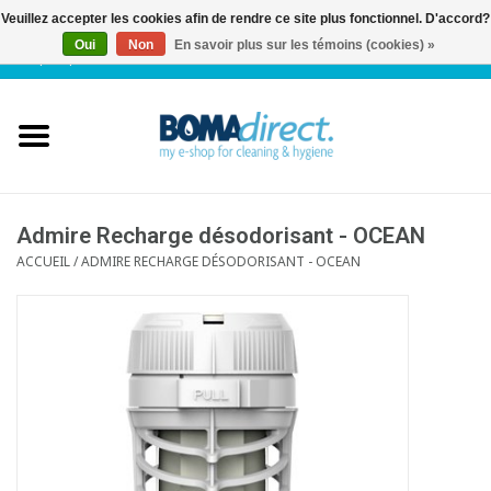
Veuillez accepter les cookies afin de rendre ce site plus fonctionnel. D'accord?
Oui
Non
En savoir plus sur les témoins (cookies) »
NL
|
FR
|
0 Articles
Accueil
Catalogue
Service client
Admire Recharge désodorisant - OCEAN
ACCUEIL
/
ADMIRE RECHARGE DÉSODORISANT - OCEAN
Blog