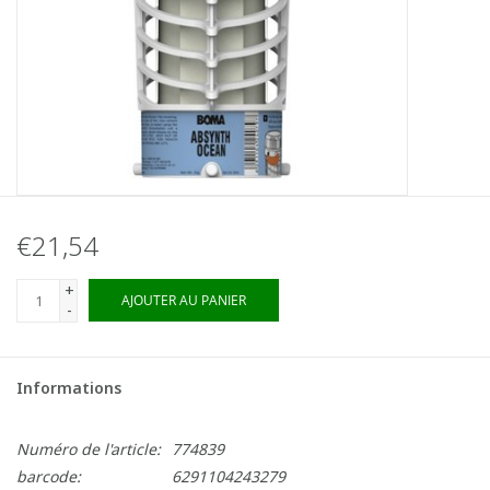
€21,54
+
AJOUTER AU PANIER
-
Informations
Numéro de l'article:
774839
barcode:
6291104243279