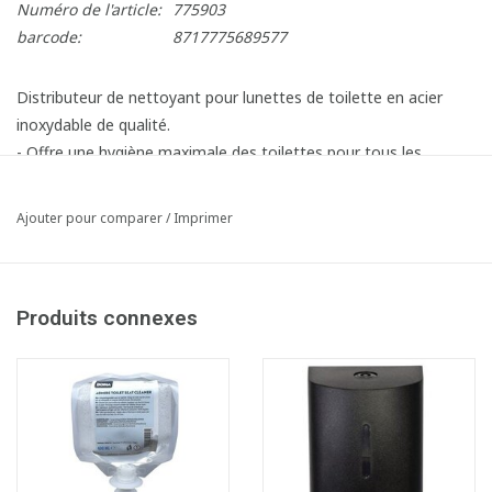
Numéro de l'article:
775903
barcode:
8717775689577
Distributeur de nettoyant pour lunettes de toilette en acier
inoxydable de qualité.
- Offre une hygiène maximale des toilettes pour tous les
utilisateurs
- Rapide et facile à remplir, avec fenêtre de contrôle du contenu
Ajouter pour comparer
/
Imprimer
- Mousse pour une consommation très réduite par rapport à un
produit liquide ou à un gel
- Ouverture et fermeture avec clé
Produits connexes
- Composé d'acier inoxydable 100% recyclable