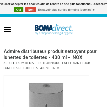
Veuillez accepter les cookies afin de rendre ce site plus fonctionnel. D'accord?
Oui
Non
En savoir plus sur les témoins (cookies) »
NL
|
FR
|
0 Articles
Accueil
Catalogue
Service client
Admire distributeur produit nettoyant pour
lunettes de toilettes - 400 ml - INOX
ACCUEIL
/
ADMIRE DISTRIBUTEUR PRODUIT NETTOYANT POUR
Blog
LUNETTES DE TOILETTES - 400 ML - INOX