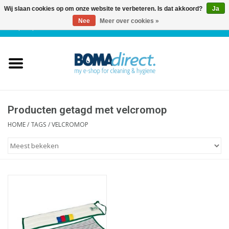
Wij slaan cookies op om onze website te verbeteren. Is dat akkoord?
Ja
Nee
Meer over cookies »
NL
|
FR
|
0 Artikelen
Home
Catalogus
Klantenservice
Producten getagd met velcromop
HOME
/
TAGS
/
VELCROMOP
Blog