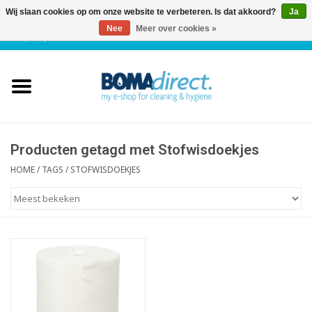
Wij slaan cookies op om onze website te verbeteren. Is dat akkoord?
Ja
Nee
Meer over cookies »
NL
|
FR
|
0 Artikelen
Home
Catalogus
Klantenservice
Producten getagd met Stofwisdoekjes
HOME
/
TAGS
/
STOFWISDOEKJES
Blog