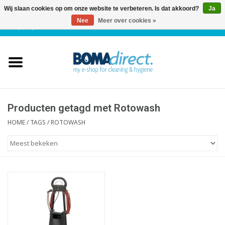
Wij slaan cookies op om onze website te verbeteren. Is dat akkoord?
Ja
Nee
Meer over cookies »
NL
|
FR
|
0 Artikelen
Home
Catalogus
Klantenservice
Producten getagd met Rotowash
HOME
/
TAGS
/
ROTOWASH
Blog