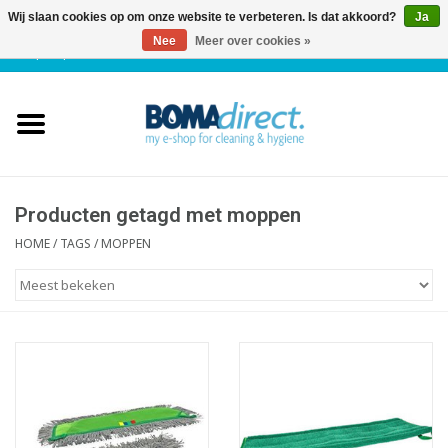
Wij slaan cookies op om onze website te verbeteren. Is dat akkoord?
Ja
Nee
Meer over cookies »
NL
|
FR
|
0 Artikelen
Home
Catalogus
Klantenservice
Producten getagd met moppen
HOME
/
TAGS
/
MOPPEN
Blog