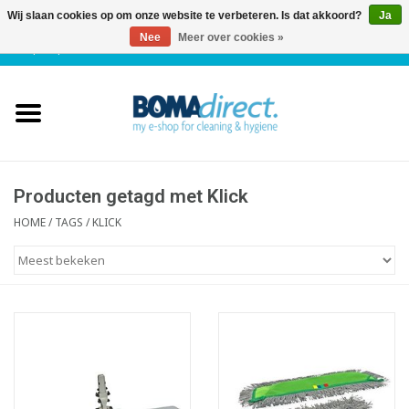
Wij slaan cookies op om onze website te verbeteren. Is dat akkoord?
Ja
Nee
Meer over cookies »
NL
|
FR
|
0 Artikelen
Home
Catalogus
Klantenservice
Producten getagd met Klick
HOME
/
TAGS
/
KLICK
Blog