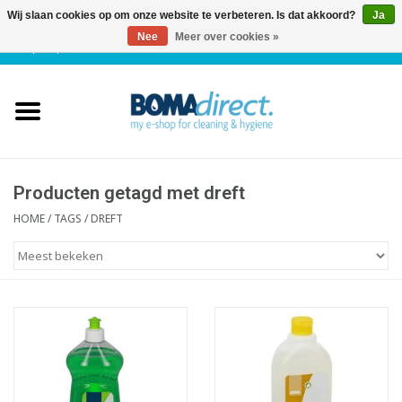
Wij slaan cookies op om onze website te verbeteren. Is dat akkoord?
Ja
Nee
Meer over cookies »
NL
|
FR
|
0 Artikelen
Home
Catalogus
Klantenservice
Producten getagd met dreft
HOME
/
TAGS
/
DREFT
Blog