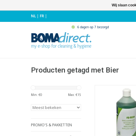
Wij slaan coo
NL
|
FR
|
6 dagen op 7 bezorgd
Producten getagd met Bier
Hygiënische bierglaz
- Lost vetresten snel 
Min: €
0
Max: €
15
op en zorgt na rein
stabiel bierschuim i
- Houdt borstels en
schoon
- Geur- en smaa
PROMO'S & PAKKETTEN
- Streeploos res