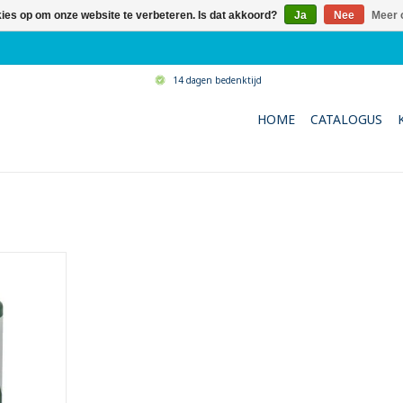
kies op om onze website te verbeteren. Is dat akkoord?
Ja
Nee
Meer 
14 dagen bedenktijd
HOME
CATALOGUS
enreiniger
en volledig
iging voor
n het glas
 spoelbak
kloos
ultaat