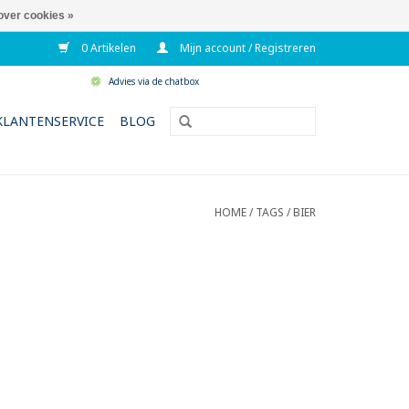
over cookies »
0 Artikelen
Mijn account / Registreren
Advies via de chatbox
KLANTENSERVICE
BLOG
HOME
/
TAGS
/
BIER