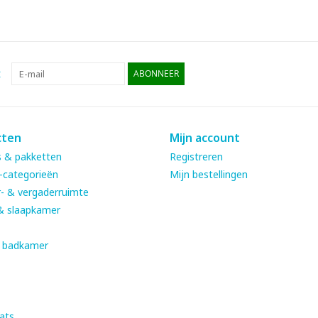
:
ABONNEER
cten
Mijn account
 & pakketten
Registreren
-categorieën
Mijn bestellingen
- & vergaderruimte
& slaapkamer
& badkamer
ats