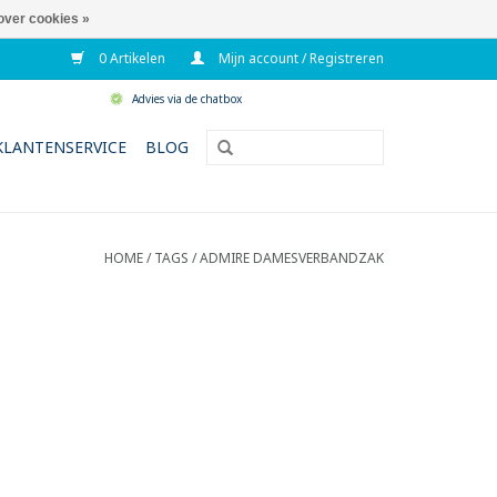
over cookies »
0 Artikelen
Mijn account / Registreren
Advies via de chatbox
KLANTENSERVICE
BLOG
HOME
/
TAGS
/
ADMIRE DAMESVERBANDZAK