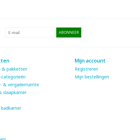
:
ABONNEER
cten
Mijn account
 & pakketten
Registreren
-categorieën
Mijn bestellingen
- & vergaderruimte
& slaapkamer
& badkamer
ats