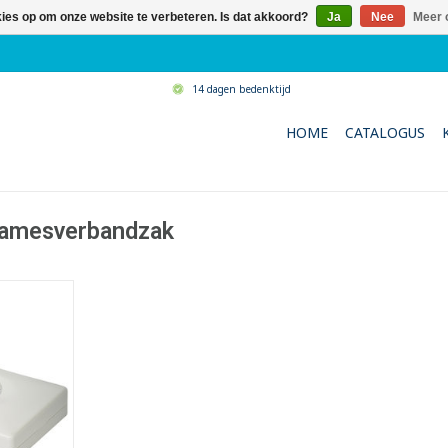
kies op om onze website te verbeteren. Is dat akkoord?
Ja
Nee
Meer 
14 dagen bedenktijd
HOME
CATALOGUS
damesverbandzak
er voor
kjes.
shygiëne
sering van
es
cycleerbaar
mogelijk