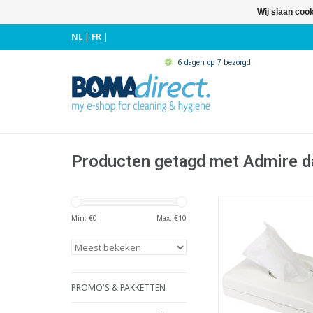
Wij slaan coo
NL
|
FR
|
6 dagen op 7 bezorgd
Producten getagd met Admire 
Compacte dispens
dameshygiëneza
Min: €
0
Max: €
10
- Ideaal voor dame
- Stuk-voor-stuk do
plastiek zakj
- Bestaat uit 100% re
ABS
PROMO'S & PAKKETTEN
- Muurbevestiging 