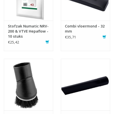
met borstel, ronde borstel met haren, spleetzuiger.
Infofiche
SDS fiche
Stofzak Numatic NRV-
Combi vloermond - 32
200 & VTVE Hepaflow -
mm
10 stuks
€35,71
€25,42