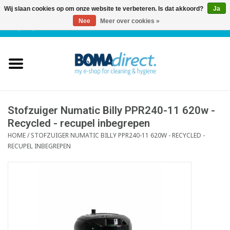
Wij slaan cookies op om onze website te verbeteren. Is dat akkoord?
Ja
Nee
Meer over cookies »
NL
|
FR
|
0 Artikelen
Home
Catalogus
Klantenservice
Stofzuiger Numatic Billy PPR240-11 620w -
Recycled - recupel inbegrepen
HOME
/
STOFZUIGER NUMATIC BILLY PPR240-11 620W - RECYCLED -
Blog
RECUPEL INBEGREPEN