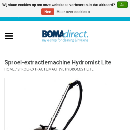
Wij slaan cookies op om onze website te verbeteren. Is dat akkoord?
Ja
Nee
Meer over cookies »
NL
|
FR
|
0 Artikelen
Home
Catalogus
Klantenservice
Sproei-extractiemachine Hydromist Lite
HOME
/
SPROEI-EXTRACTIEMACHINE HYDROMIST LITE
Blog