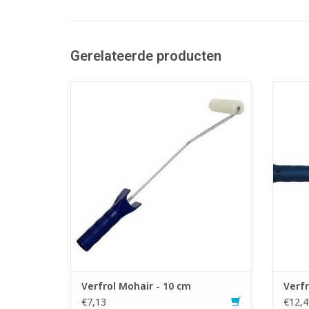
Gerelateerde producten
Verfrol met vervangrol.
Verfr
- Geschikt voor lakverven.
- G
TOEVOEGEN AAN WINKELWAGEN
verrol
TO
Verfrol Mohair - 10 cm
Verfr
€7,13
€12,4