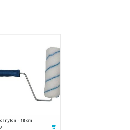
ol van dicht geweven nylon garen.
- Sterk en pluisvrij.
eschikt voor de verwerking van
bare vloercoatings, blanke lakken
en muurverven.
EVOEGEN AAN WINKELWAGEN
ol nylon - 18 cm
9